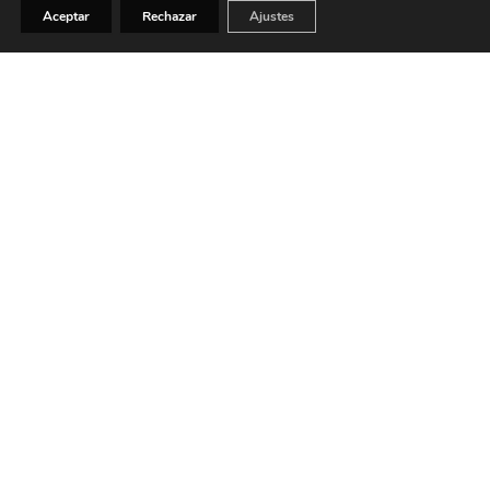
Aceptar
Rechazar
Ajustes
Un entorno inigualable
Situadas en el prestigioso enclave de Vistahermosa, en